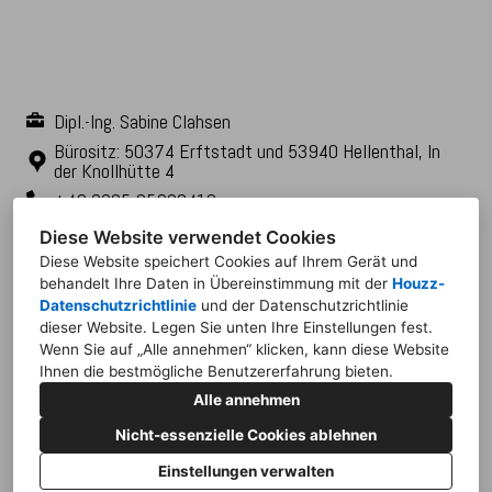
Dipl.-Ing. Sabine Clahsen
Bürositz: 50374 Erftstadt und 53940 Hellenthal, In
der Knollhütte 4
+49 2235 95930410
info@clahsen-architektur.de
Diese Website verwendet Cookies
Diese Website speichert Cookies auf Ihrem Gerät und
behandelt Ihre Daten in Übereinstimmung mit der
Houzz-
Datenschutzrichtlinie
und der
Datenschutzrichtlinie
dieser Website
. Legen Sie unten Ihre Einstellungen fest.
Wenn Sie auf „Alle annehmen“ klicken, kann diese Website
Ihnen die bestmögliche Benutzererfahrung bieten.
Alle annehmen
Nicht-essenzielle Cookies ablehnen
Einstellungen verwalten
ERSTELLT MIT