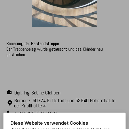
Sanierung der Bestandstreppe
Der Treppenbelag wurde getauscht und das Gländer neu
gestrichen.
Dipl.-Ing. Sabine Clahsen
Bürositz: 50374 Erftstadt und 53940 Hellenthal, In
der Knollhütte 4
+49 2235 95930410
info@clahsen-architektur.de
Diese Website verwendet Cookies